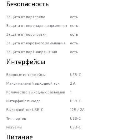
Безопасность
Защита от перегрева
есть
Защита от перепада напряжения
есть
Защита от перегрузки
есть
Защита от короткого замыкания
есть
Защита от перенапряжения
есть
Интерфейсы
Входные интерфейсы
USB-C
Максимальный выходной ток
2 А
Количество выходных разъемов
1
Интерфейс выхода
USB-C
Выходной ток USB-C
12В / 2А
Тип портов
USB‑C
Разъемы
USB-C
Питание