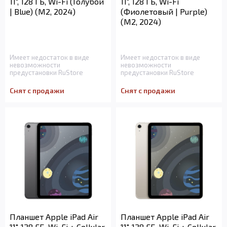
11", 128 ГБ, Wi-Fi (Голубой
11", 128 ГБ, Wi-Fi
| Blue) (M2, 2024)
(Фиолетовый | Purple)
(M2, 2024)
Имеет недостаток в виде
Имеет недостаток в виде
невозможности
невозможности
предустановки RuStore
предустановки RuStore
Снят с продажи
Снят с продажи
Планшет Apple iPad Air
Планшет Apple iPad Air
11", 128 ГБ, Wi-Fi + Cellular
11", 128 ГБ, Wi-Fi + Cellular