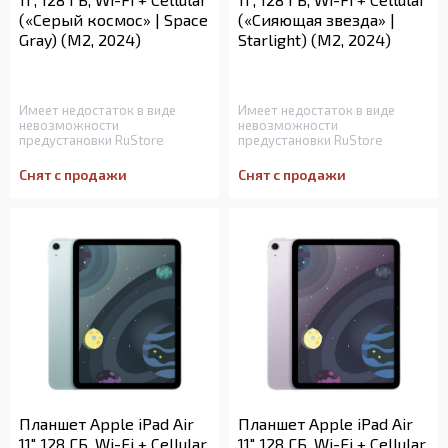
(«Серый космос» | Space
(«Сияющая звезда» |
Gray) (M2, 2024)
Starlight) (M2, 2024)
Имеет недостаток в виде
Имеет недостаток в виде
невозможности
невозможности
предустановки RuStore
предустановки RuStore
Снят с продажи
Снят с продажи
Планшет Apple iPad Air
Планшет Apple iPad Air
11", 128 ГБ, Wi-Fi + Cellular
11", 128 ГБ, Wi-Fi + Cellular