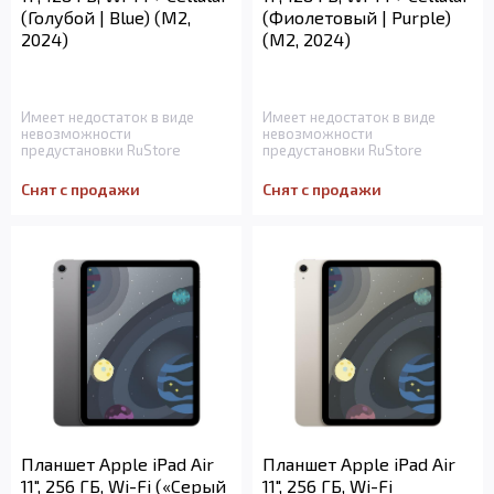
(Голубой | Blue) (M2,
(Фиолетовый | Purple)
2024)
(M2, 2024)
Имеет недостаток в виде
Имеет недостаток в виде
невозможности
невозможности
предустановки RuStore
предустановки RuStore
Снят с продажи
Снят с продажи
Планшет Apple iPad Air
Планшет Apple iPad Air
11", 256 ГБ, Wi-Fi («Серый
11", 256 ГБ, Wi-Fi