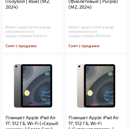
(Голубой | Blue) (M2,
(Фиолетовый | Purple)
2024)
(M2, 2024)
Имеет недостаток в виде
Имеет недостаток в виде
невозможности
невозможности
предустановки RuStore
предустановки RuStore
Снят с продажи
Снят с продажи
Планшет Apple iPad Air
Планшет Apple iPad Air
11", 512 ГБ, Wi-Fi («Серый
11", 512 ГБ, Wi-Fi
космос» | Space Gray)
(«Сияющая звезда» |