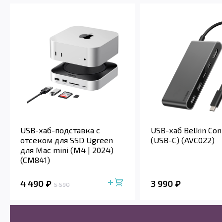
USB-хаб-подставка с
USB-хаб Belkin Con
отсеком для SSD Ugreen
(USB-C) (AVC022)
для Mac mini (M4 | 2024)
(CM841)
4 490
3 990
5 590