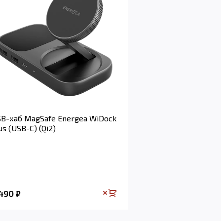
B-хаб MagSafe Energea WiDock
us (USB-C) (Qi2)
 490
₽