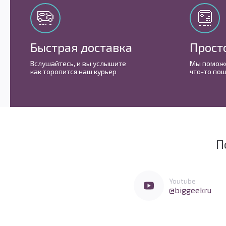
Быстрая доставка
Прост
Вслушайтесь, и вы услышите
Мы поможе
как торопится наш курьер
что-то пош
П
Мы очень любим социальные сети
Перейти в Youtube
Youtube
@biggeekru