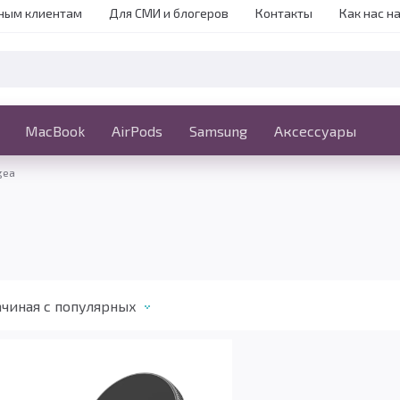
ным клиентам
Для СМИ и блогеров
Контакты
Как нас н
iPhone
MacBook
MacBook
AirPods
Ещё
Samsung
Аксессуары
gea
чиная c популярных