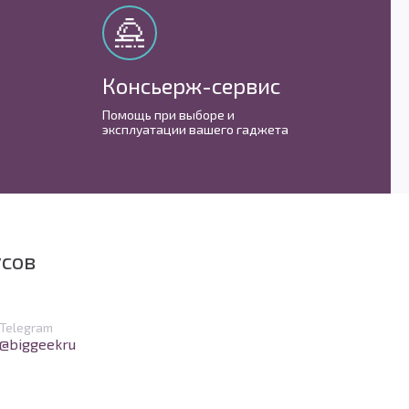
Консьерж-сервис
М
Помощь при выборе и
С 
эксплуатации вашего гаджета
им
усов
в Telegram
Telegram
@biggeekru