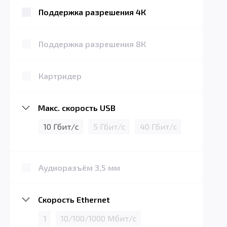
Поддержка разрешения 4К
Поддержка разрешения 8К
Картридер
Макс. скорость USB
10 Гбит/с
5 Гбит/с
40 Гбит/с
Аудиоразъём 3,5 мм
Скорость Ethernet
1
10/100/1000 Мбит/с