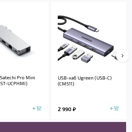
Satechi Pro Mini
USB-хаб Ugreen (USB-C)
 (ST-UCPHMI)
(CM511)
2 990