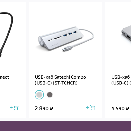
nect
USB-хаб Satechi Combo
USB-хаб 
(USB-C) (ST-TCHCR)
(USB-C)
2 890
4 590