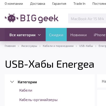
О компании
Доставка
Гарантия
Trade In
Постоян
Скидки
Новинки
Все категории
Все категории
Скидки
Новинки
iPhone
Главная
Аксессуары
Кабели и переходники
USB-Хабы
Ener
USB-Хабы Energea
На
Категории
Кабели
Кабель-органайзеры