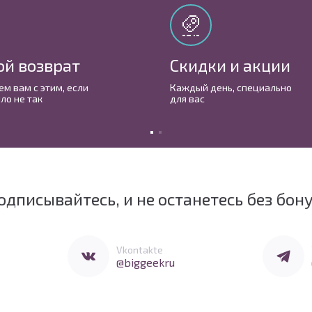
ой возврат
Скидки и акции
м вам с этим, если
Каждый день, cпециально
ло не так
для вас
одписывайтесь, и не останетесь без бон
Перейти в Vkontakte
Перейти 
Vkontakte
@biggeekru