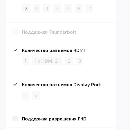
2
1
3
4
5
6
7
Поддержка Thunderbolt
Количество разъемов HDMI
1
1 x HDMI 2.1
2
3
Количество разъемов Display Port
1
2
Поддержка разрешения FHD