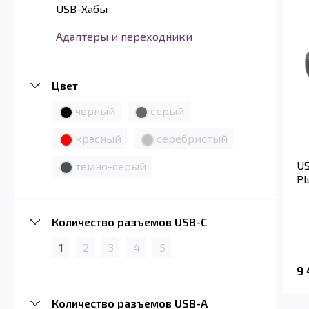
USB-Хабы
Адаптеры и переходники
Цвет
черный
серый
красный
серебристый
US
темно-серый
Pl
Количество разъемов USB-C
1
2
3
4
5
9
Количество разъемов USB-A