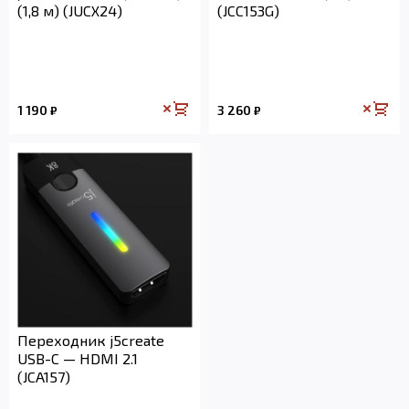
(1,8 м) (JUCX24)
(JCC153G)
1 190
3 260
₽
₽
Переходник j5create
USB-C — HDMI 2.1
(JCA157)