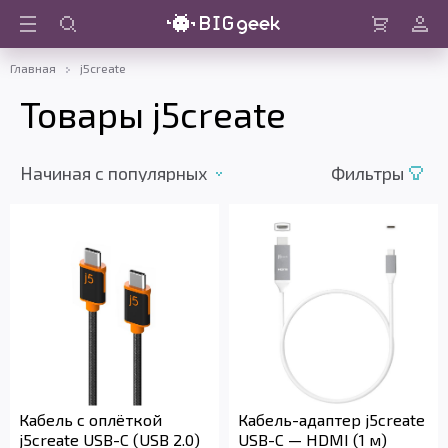
Войти
Корзина
Главная
j5create
Товары j5create
Начиная c популярных
Фильтры
Кабель с оплёткой
Кабель-адаптер j5create
j5create USB-C (USB 2.0)
USB-C — HDMI (1 м)