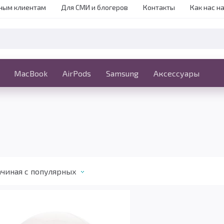
ным клиентам
Для СМИ и блогеров
Контакты
Как нас н
iPhone
MacBook
MacBook
AirPods
Ещё
Samsung
Аксессуары
чиная c популярных