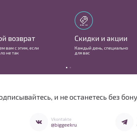
ой возврат
Скидки и акции
м вам с этим, если
Каждый день, cпециально
ло не так
для вас
одписывайтесь, и не останетесь без бон
Перейти в Vkontakte
Перейти 
Vkontakte
@biggeekru