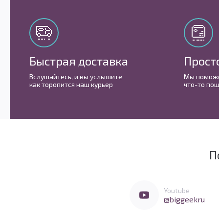
Быстрая доставка
Прост
Вслушайтесь, и вы услышите
Мы поможе
как торопится наш курьер
что-то пош
П
Мы очень любим социальные сети
Перейти в Youtube
Youtube
@biggeekru