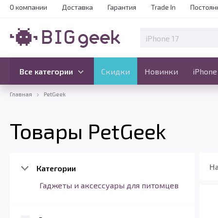
О компании
Доставка
Гарантия
Trade In
Постоян
Скидки
Новинки
Все категории
Все категории
Скидки
Новинки
iPhone
Главная
PetGeek
Товары PetGeek
На
Категории
Гаджеты и аксессуары для питомцев