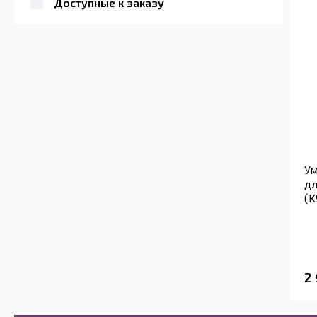
Доступные к заказу
Ум
дл
(K
2