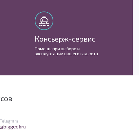
Консьерж-сервис
М
Помощь при выборе и
С 
эксплуатации вашего гаджета
им
усов
в Telegram
Telegram
@biggeekru