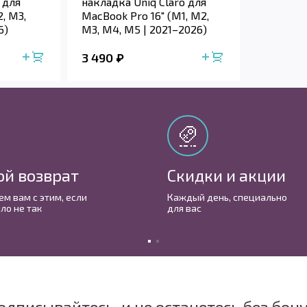
 для
накладка Uniq Claro для
, M3,
MacBook Pro 16" (M1, M2,
6)
M3, M4, M5 | 2021–2026)
3 490
ой возврат
Скидки и акции
м вам с этим, если
Каждый день, cпециально
ло не так
для вас
одписывайтесь, и не останетесь без бон