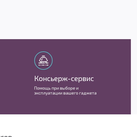
Консьерж-сервис
М
Помощь при выборе и
С 
эксплуатации вашего гаджета
им
усов