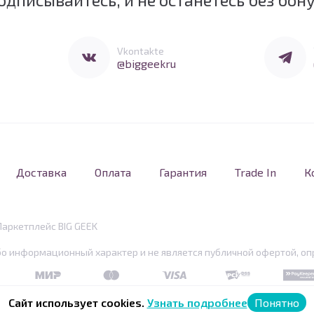
Перейти в Vkontakte
Перейти 
Vkontakte
@biggeekru
Доставка
Оплата
Гарантия
Trade In
К
Маркетплейс BIG GEEK
бо информационный характер и не является публичной офертой, опр
MIR
MasterCard
Visa
PCI DSS
PayKe
Сайт использует cookies.
Узнать подробнее
Понятно