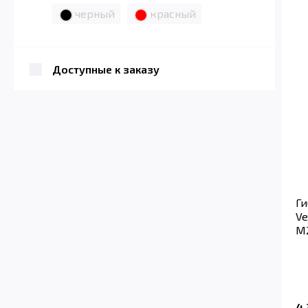
черный
красный
Доступные к заказу
Ги
Ve
M2
4