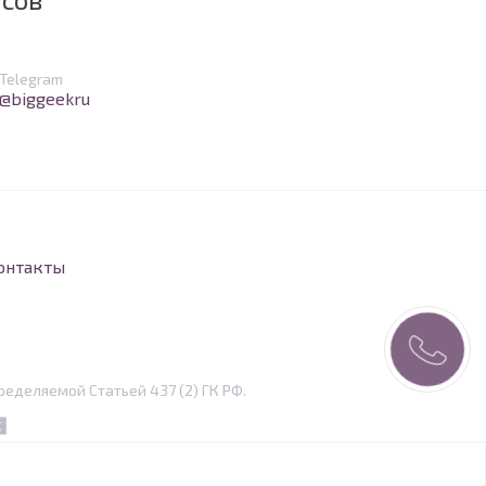
в Telegram
Telegram
@biggeekru
онтакты
еделяемой Статьей 437 (2) ГК РФ.
eper