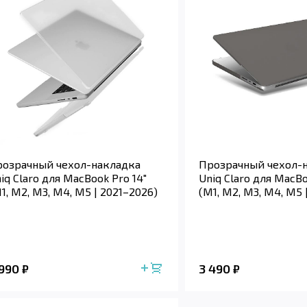
озрачный чехол-накладка
Прозрачный чехол-
iq Claro для MacBook Pro 14"
Uniq Claro для MacBo
1, M2, M3, M4, M5 | 2021–2026)
(M1, M2, M3, M4, M5 
 990
3 490
₽
₽