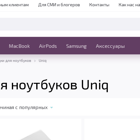
ным клиентам
Для СМИ и блогеров
Контакты
Как нас н
iPhone
MacBook
MacBook
AirPods
Ещё
Samsung
Аксессуары
ки для ноутбуков
Uniq
я ноутбуков Uniq
чиная c популярных