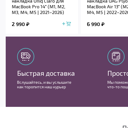
накладка Uniq Claro для
накладка UAG Plyo
MacBook Pro 14" (M1, M2,
MacBook Air 13" (M2
M3, M4, M5 | 2021–2026)
M4, M5 | 2022–202
2 990
6 990
Быстрая доставка
Прост
Вслушайтесь, и вы услышите
Мы поможе
как торопится наш курьер
что-то пош
П