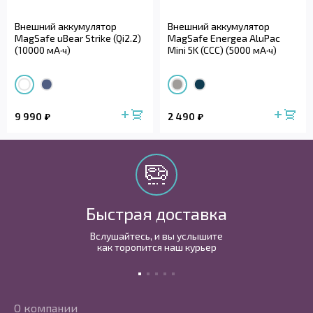
Внешний аккумулятор
Внешний аккумулятор
MagSafe uBear Strike (Qi2.2)
MagSafe Energea AluPac
(10000 мА·ч)
Mini 5K (CCC) (5000 мА·ч)
9 990
2 490
Быстрая доставка
Вслушайтесь, и вы услышите
как торопится наш курьер
О компании