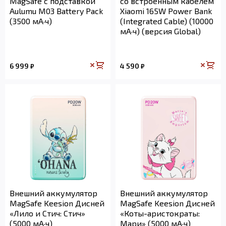
MagSafe с подставкой
со встроенным кабелем
Aulumu M03 Battery Pack
Xiaomi 165W Power Bank
(3500 мА·ч)
(Integrated Cable) (10000
мА·ч) (версия Global)
6 999
4 590
₽
₽
Внешний аккумулятор
Внешний аккумулятор
MagSafe Keesion Дисней
MagSafe Keesion Дисней
«Лило и Стич: Стич»
«Коты-аристократы:
(5000 мА·ч)
Мари» (5000 мА·ч)