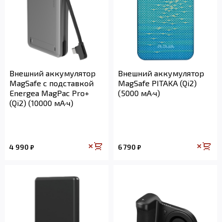
Внешний аккумулятор
Внешний аккумулятор
MagSafe с подставкой
MagSafe PITAKA (Qi2)
Energea MagPac Pro+
(5000 мА·ч)
(Qi2) (10000 мА·ч)
4 990
6 790
₽
₽