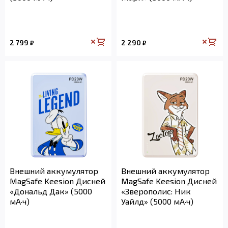
2 799
2 290
₽
₽
Внешний аккумулятор
Внешний аккумулятор
MagSafe Keesion Дисней
MagSafe Keesion Дисней
«Дональд Дак» (5000
«Зверополис: Ник
мА·ч)
Уайлд» (5000 мА·ч)