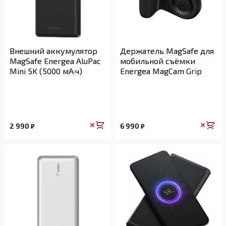
Внешний аккумулятор
Держатель MagSafe для
MagSafe Energea AluPac
мобильной съёмки
Mini 5K (5000 мА·ч)
Energea MagCam Grip
2 990
6 990
₽
₽