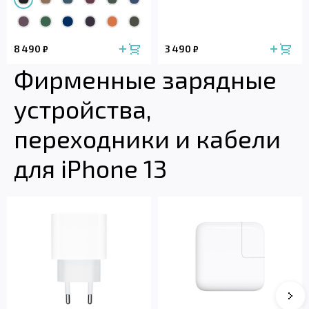
8 490
3 490
₽
₽
Фирменные зарядные
устройства,
переходники и кабели
для iPhone 13
Сле