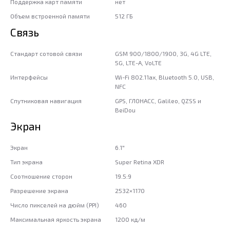
Поддержка карт памяти
нет
Объем встроенной памяти
512 ГБ
Связь
Стандарт сотовой связи
GSM 900/1800/1900, 3G, 4G LTE,
5G, LTE-A, VoLTE
Интерфейсы
Wi-Fi 802.11ax, Bluetooth 5.0, USB,
NFC
Спутниковая навигация
GPS, ГЛОНАСС, Galileo, QZSS и
BeiDou
Экран
Экран
6.1"
Тип экрана
Super Retina XDR
Соотношение сторон
19.5:9
Разрешение экрана
2532×1170
Число пикселей на дюйм (PPI)
460
Максимальная яркость экрана
1200 кд/м