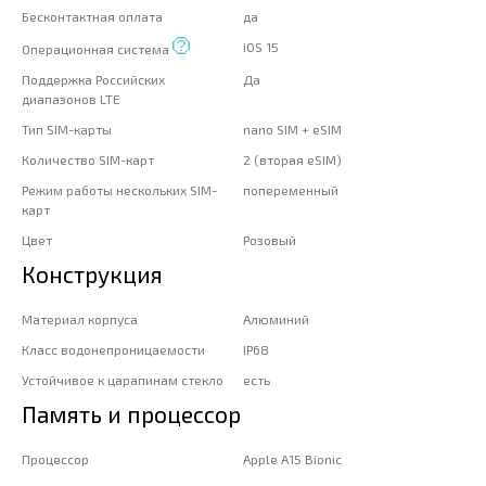
Бесконтактная оплата
да
iOS 15
Операционная система
Поддержка Российских
Да
диапазонов LTE
Тип SIM-карты
nano SIM + eSIM
Количество SIM-карт
2 (вторая eSIM)
Режим работы нескольких SIM-
попеременный
карт
Цвет
Розовый
Конструкция
Материал корпуса
Алюминий
Класс водонепроницаемости
IP68
Устойчивое к царапинам стекло
есть
Память и процессор
Процессор
Apple A15 Bionic