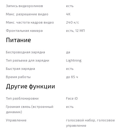
Запись видеороликов
есть
Макс. разрешение видео
4K
Макс. частота кадров видео
240 к/с
Фронтальная камера
есть, 12 МП
Питание
Беспроводная зарядка
да
Тип разъема для зарядки
Lightning
Быстрая зарядка
есть
Время работы
до 65 ч
Другие функции
Тип разблокировки
Face iD
Громкая связь (встроенный
есть
динамик)
Управление
голосовой набор, голосовое
управление