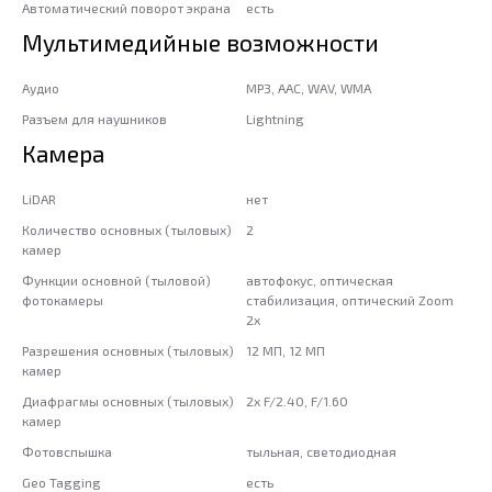
Автоматический поворот экрана
есть
Мультимедийные возможности
Аудио
MP3, AAC, WAV, WMA
Разъем для наушников
Lightning
Камера
LiDAR
нет
Количество основных (тыловых)
2
камер
Функции основной (тыловой)
автофокус, оптическая
фотокамеры
стабилизация, оптический Zoom
2x
Разрешения основных (тыловых)
12 МП, 12 МП
камер
Диафрагмы основных (тыловых)
2x F/2.40, F/1.60
камер
Фотовспышка
тыльная, светодиодная
Geo Tagging
есть