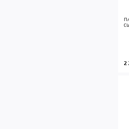
Пл
Cl
2