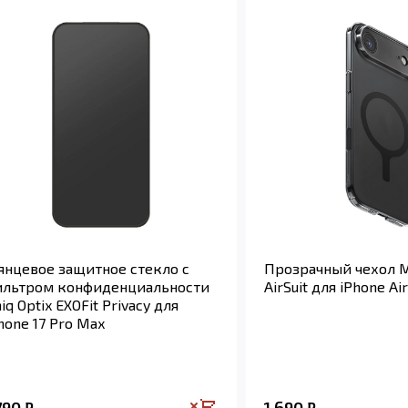
янцевое защитное стекло с
Прозрачный чехол M
ильтром конфиденциальности
AirSuit для iPhone Air
iq Optix EXOFit Privacy для
hone 17 Pro Max
790
1 690
₽
₽