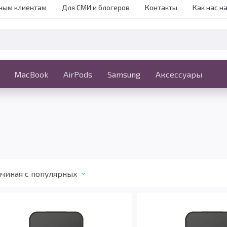
ным клиентам
Для СМИ и блогеров
Контакты
Как нас н
iPhone
MacBook
MacBook
AirPods
Ещё
Samsung
Аксессуары
чиная c популярных