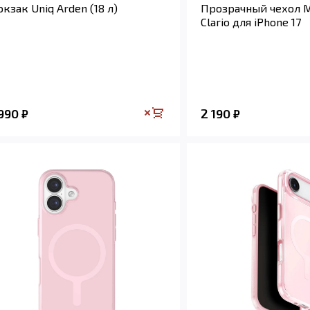
кзак Uniq Arden (18 л)
Прозрачный чехол M
Clario для iPhone 17
 990
2 190
₽
₽