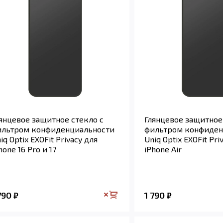
янцевое защитное стекло с
Глянцевое защитное
ильтром конфиденциальности
фильтром конфиден
iq Optix EXOFit Privacy для
Uniq Optix EXOFit Pri
hone 16 Pro и 17
iPhone Air
790
1 790
₽
₽