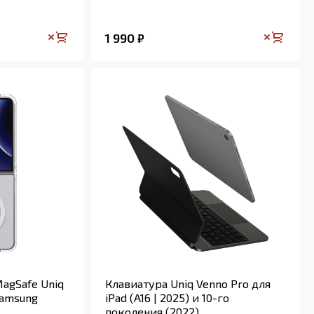
1 990
₽
agSafe Uniq
Клавиатура Uniq Venno Pro для
Samsung
iPad (A16 | 2025) и 10-го
поколения (2022)