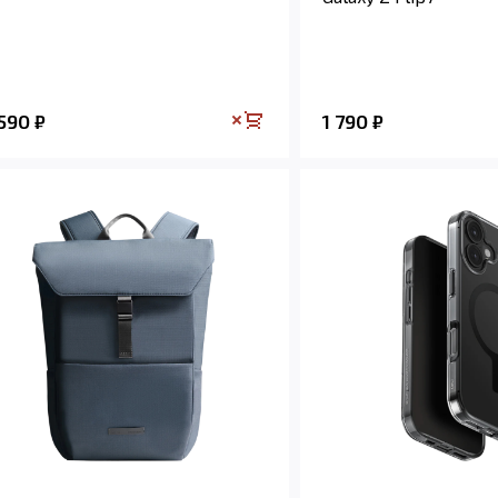
 590
1 790
₽
₽