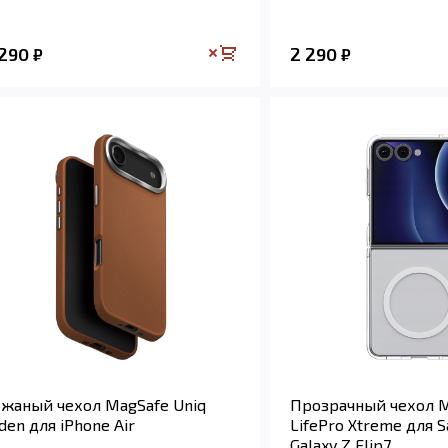
 290
2 290
₽
₽
жаный чехол MagSafe Uniq
Прозрачный чехол M
den для iPhone Air
LifePro Xtreme для 
Galaxy Z Flip7