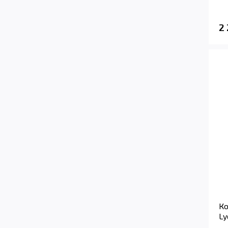
2
Ко
Ly